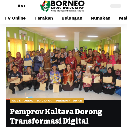
Aa
TV Online
Tarakan
Bulungan
Nunukan
Mal
ADVETORIAL
KALTARA
PEMERINTAHAN
Pemprov Kaltara Dorong
Transformasi Digital