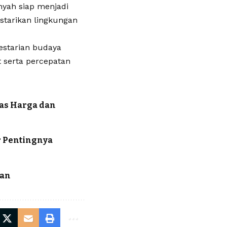
nyah siap menjadi
starikan lingkungan
estarian budaya
t serta percepatan
itas Harga dan
r Pentingnya
man