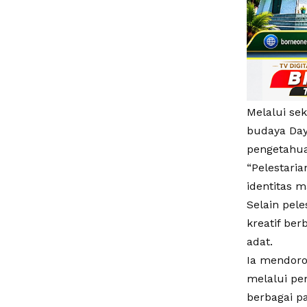
Melalui se
budaya Daya
pengetahua
“Pelestari
identitas m
Selain pel
kreatif be
adat.
Ia mendoro
melalui pe
berbagai pa