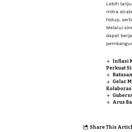
Lebih lanj
mitra stra
hidup, ser
Melalui si
dapat berj
pembanguna
Inflasi
Perkuat S
Ratusan
Gelar M
Kolaboras
Gubernu
Arus Ba
Share This Artic