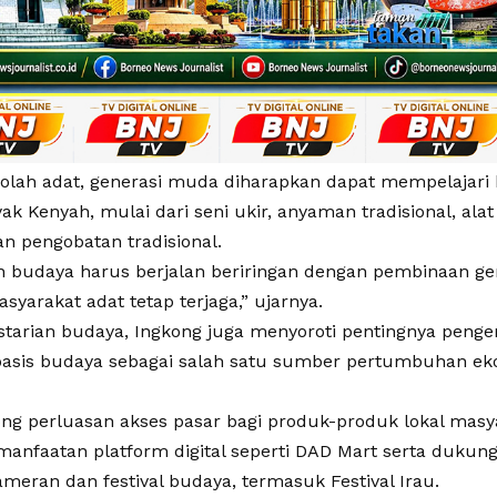
kolah adat, generasi muda diharapkan dapat mempelajari 
k Kenyah, mulai dari seni ukir, anyaman tradisional, alat
n pengobatan tradisional.
an budaya harus berjalan beriringan dengan pembinaan g
asyarakat adat tetap terjaga,” ujarnya.
estarian budaya, Ingkong juga menyoroti pentingnya pen
rbasis budaya sebagai salah satu sumber pertumbuhan e
ng perluasan akses pasar bagi produk-produk lokal masy
manfaatan platform digital seperti DAD Mart serta dukun
meran dan festival budaya, termasuk Festival Irau.