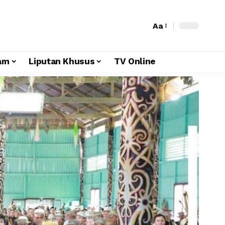
Aa
am
Liputan Khusus
TV Online