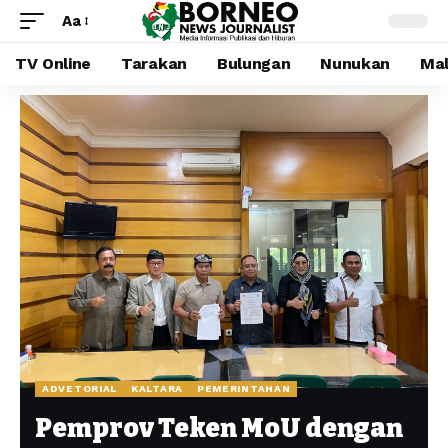
Aa
TV Online
Tarakan
Bulungan
Nunukan
Mal
ADVETORIAL
KALTARA
PEMERINTAHAN
Pemprov Teken MoU dengan