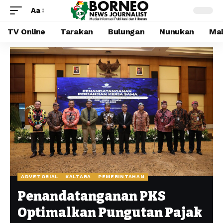
Aa
TV Online
Tarakan
Bulungan
Nunukan
Mal
ADVETORIAL
KALTARA
PEMERINTAHAN
Penandatanganan PKS
Optimalkan Pungutan Pajak