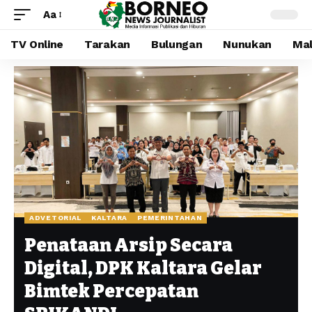
Aa
TV Online
Tarakan
Bulungan
Nunukan
Mal
ADVETORIAL
KALTARA
PEMERINTAHAN
Penataan Arsip Secara
Digital, DPK Kaltara Gelar
Bimtek Percepatan