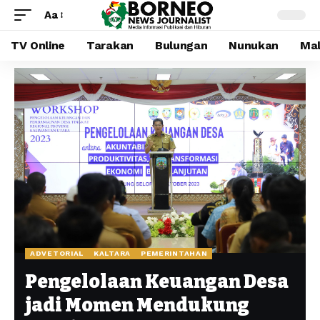
Aa
TV Online
Tarakan
Bulungan
Nunukan
Mal
ADVETORIAL
KALTARA
PEMERINTAHAN
Pengelolaan Keuangan Desa
jadi Momen Mendukung