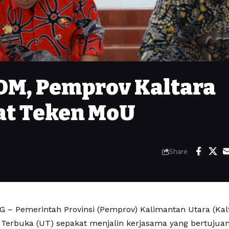
M, Pemprov Kaltara
at Teken MoU
Share
– Pemerintah Provinsi (Pemprov) Kalimantan Utara (Kal
s Terbuka (UT) sepakat menjalin kerjasama yang bertujua