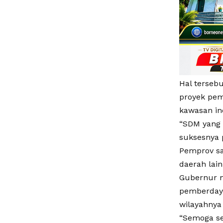
Hal terseb
proyek pem
kawasan ind
“SDM yang
suksesnya 
Pemprov saa
daerah lain
Gubernur 
pemberdaya
wilayahnya 
“Semoga se