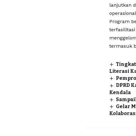
lanjutkan d
operasional
Program be
terfasilit
menggelont
termasuk b
Tingka
Literasi K
Pemprov
DPRD Ka
Kendala
Sampai
Gelar M
Kolaboras