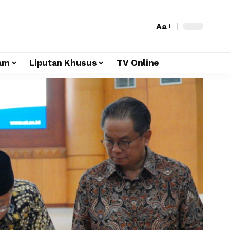
Aa
am
Liputan Khusus
TV Online