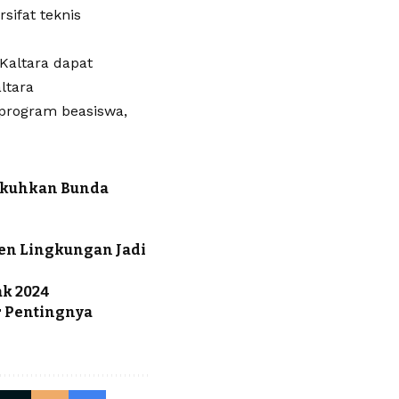
sifat teknis
Kaltara dapat
ltara
 program beasiswa,
ukuhkan Bunda
men Lingkungan Jadi
k 2024
r Pentingnya