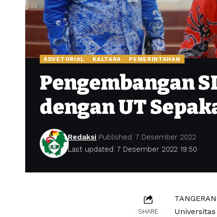
ADVETORIAL
KALTARA
PEMERINTAHAN
Pengembangan SD
dengan UT Sepak
Redaksi
Published: 7 Desember 2022
Last updated: 7 Desember 2022 19:50
TANGERANG 
Universita
SHARE