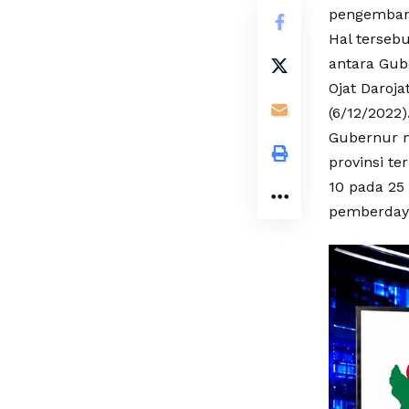
pengembang
Hal terseb
antara Gub
Ojat Daroja
(6/12/2022)
Gubernur m
provinsi te
10 pada 25
pemberday