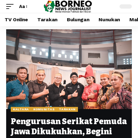
Aa
TV Online
Tarakan
Bulungan
Nunukan
Mal
KALTARA
KOMUNITAS
TARAKAN
Pengurusan Serikat Pemuda
Jawa Dikukuhkan, Begini