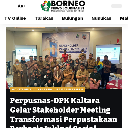
Aa
TV Online
Tarakan
Bulungan
Nunukan
Mal
ADVETORIAL
KALTARA
PEMERINTAHAN
Perpusnas-DPK Kaltara
Gelar Stakeholder Meeting
Transformasi Perpustakaan