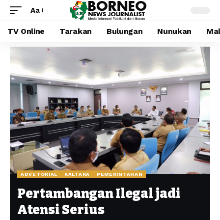
Aa
TV Online
Tarakan
Bulungan
Nunukan
Mal
ADVETORIAL
KALTARA
PEMERINTAHAN
Pertambangan Ilegal jadi
Atensi Serius