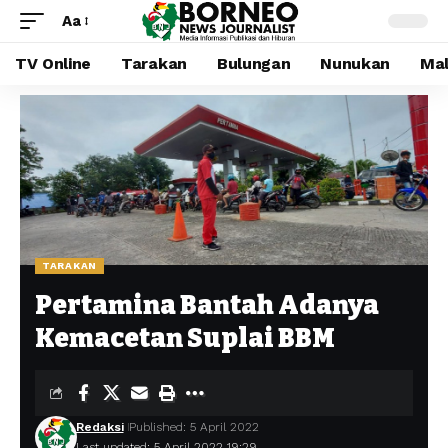
Aa
TV Online
Tarakan
Bulungan
Nunukan
Mal
TARAKAN
Pertamina Bantah Adanya
Kemacetan Suplai BBM
Redaksi
Published: 5 April 2022
Last updated: 5 April 2022 19:29