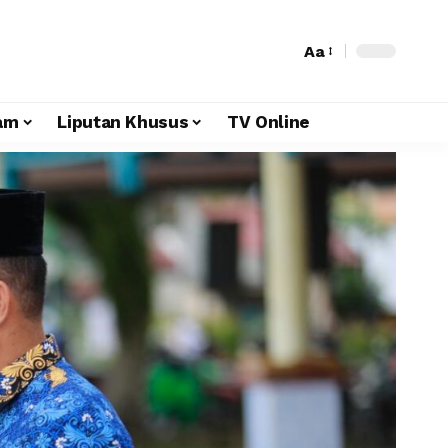
Aa
am
Liputan Khusus
TV Online