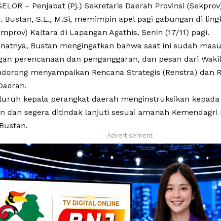
LOR – Penjabat (Pj.) Sekretaris Daerah Provinsi (Sekprov
r. Bustan, S.E., M.Si, memimpin apel pagi gabungan di li
emprov) Kaltara di Lapangan Agathis, Senin (17/11) pagi.
atnya, Bustan mengingatkan bahwa saat ini sudah masu
ngan perencanaan dan penganggaran, dan pesan dari Waki
dorong menyampaikan Rencana Strategis (Renstra) dan Re
Daerah.
luruh kepala perangkat daerah menginstruksikan kepada 
n dan segera ditindak lanjuti sesuai amanah Kemendagr
 Bustan.
- Advertisement -