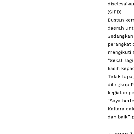
diselesaik
(SIPD).
Bustan kem
daerah unt
Sedangkan 
perangkat 
mengikuti a
“Sekali la
kasih kepad
Tidak lupa
dilingkup 
kegiatan p
“Saya bert
Kaltara da
dan baik,” 