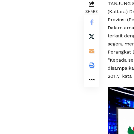
TANJUNG SE
(Kaltara) D
SHARE
Provinsi (P
Dalam aman
terkait de
segera men
Perangkat 
“Kepada se
disampaika
2017,” kata