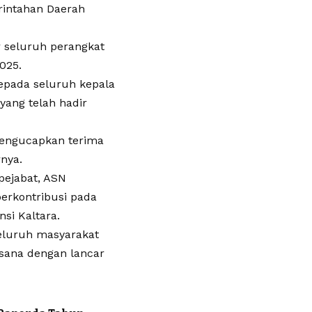
rintahan Daerah
r seluruh perangkat
025.
kepada seluruh kepala
yang telah hadir
 mengucapkan terima
rnya.
pejabat, ASN
berkontribusi pada
si Kaltara.
seluruh masyarakat
sana dengan lancar