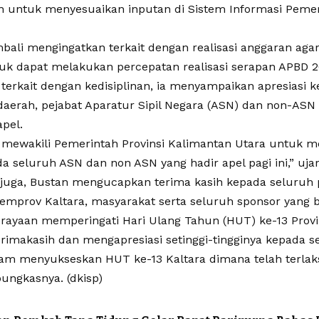
an untuk menyesuaikan inputan di Sistem Informasi Peme
bali mengingatkan terkait dengan realisasi anggaran aga
uk dapat melakukan percepatan realisasi serapan APBD 2
terkait dengan kedisiplinan, ia menyampaikan apresiasi 
daerah, pejabat Aparatur Sipil Negara (ASN) dan non-ASN 
pel.
gi mewakili Pemerintah Provinsi Kalimantan Utara untuk
a seluruh ASN dan non ASN yang hadir apel pagi ini,” uja
 juga, Bustan mengucapkan terima kasih kepada seluruh 
Pemprov Kaltara, masyarakat serta seluruh sponsor yang 
erayaan memperingati Hari Ulang Tahun (HUT) ke-13 Provin
erimakasih dan mengapresiasi setinggi-tingginya kepada 
lam menyukseskan HUT ke-13 Kaltara dimana telah terlak
pungkasnya. (dkisp)