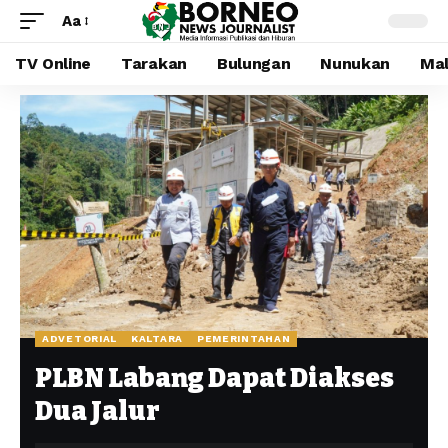
Aa
TV Online
Tarakan
Bulungan
Nunukan
Mal
ADVETORIAL
KALTARA
PEMERINTAHAN
PLBN Labang Dapat Diakses
Dua Jalur