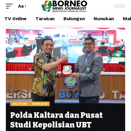
Aa
TV Online
Tarakan
Bulungan
Nunukan
Mal
KALTARA
TARAKAN
Polda Kaltara dan Pusat
Studi Kepolisian UBT