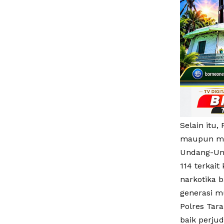
Selain itu
maupun men
Undang-Und
114 terkait
narkotika b
generasi mu
Polres Tar
baik perju