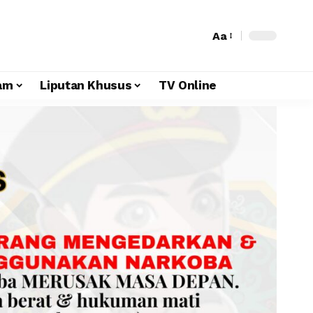
Aa
am
Liputan Khusus
TV Online