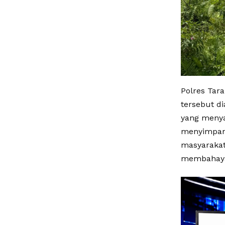
Polres Tar
tersebut d
yang menya
menyimpan 
masyarakat
membahaya