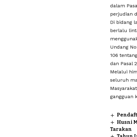
dalam Pasa
perjudian 
Di bidang 
berlalu li
menggunaka
Undang Nom
106 tentan
dan Pasal 2
Melalui hi
seluruh ma
Masyarakat
gangguan k
Pendaft
Husni 
Tarakan
Tahun I