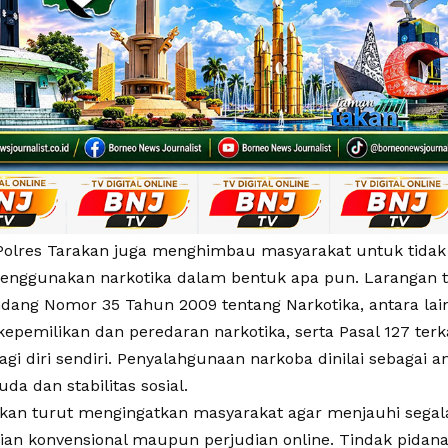
, Polres Tarakan juga menghimbau masyarakat untuk tid
ggunakan narkotika dalam bentuk apa pun. Larangan t
ang Nomor 35 Tahun 2009 tentang Narkotika, antara lain P
 kepemilikan dan peredaran narkotika, serta Pasal 127 te
agi diri sendiri. Penyalahgunaan narkoba dinilai sebagai 
da dan stabilitas sosial.
akan turut mengingatkan masyarakat agar menjauhi segal
dian konvensional maupun perjudian online. Tindak pidana