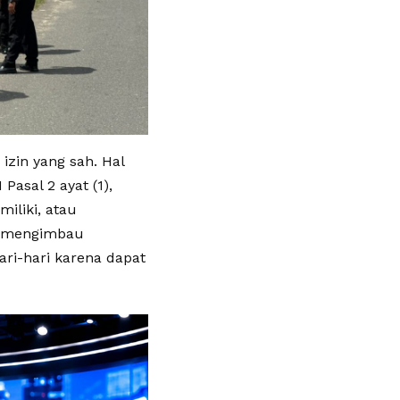
zin yang sah. Hal
asal 2 ayat (1),
iliki, atau
an mengimbau
ri-hari karena dapat