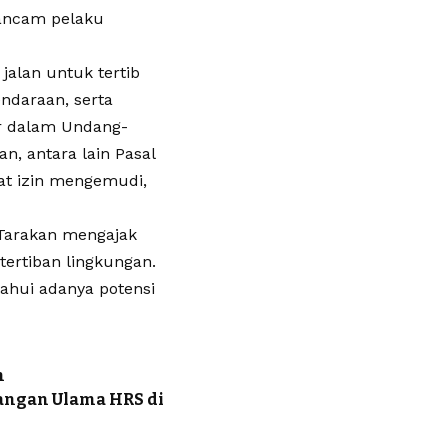
gancam pelaku
jalan untuk tertib
ndaraan, serta
r dalam Undang-
, antara lain Pasal
rat izin mengemudi,
 Tarakan mengajak
ertiban lingkungan.
ahui adanya potensi
n
angan Ulama HRS di