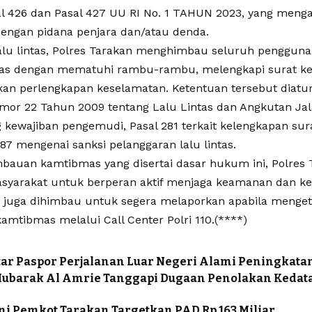
l 426 dan Pasal 427 UU RI No. 1 TAHUN 2023, yang men
dengan pidana penjara dan/atau denda.
lalu lintas, Polres Tarakan menghimbau seluruh pengguna 
ntas dengan mematuhi rambu-rambu, melengkapi surat ke
n perlengkapan keselamatan. Ketentuan tersebut diatu
or 22 Tahun 2009 tentang Lalu Lintas dan Angkutan Jalan
g kewajiban pengemudi, Pasal 281 terkait kelengkapan su
87 mengenai sanksi pelanggaran lalu lintas.
mbauan kamtibmas yang disertai dasar hukum ini, Polres
syarakat untuk berperan aktif menjaga keamanan dan ket
 juga dihimbau untuk segera melaporkan apabila menget
amtibmas melalui Call Center Polri 110.(****)
ar Paspor Perjalanan Luar Negeri Alami Peningkata
Mubarak Al Amrie Tanggapi Dugaan Penolakan Kedat
ni Pemkot Tarakan Targetkan PAD Rp 163 Miliar,