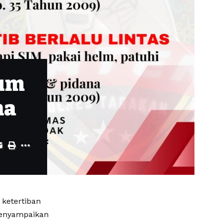
kum
ma
ketertiban
menyampaikan