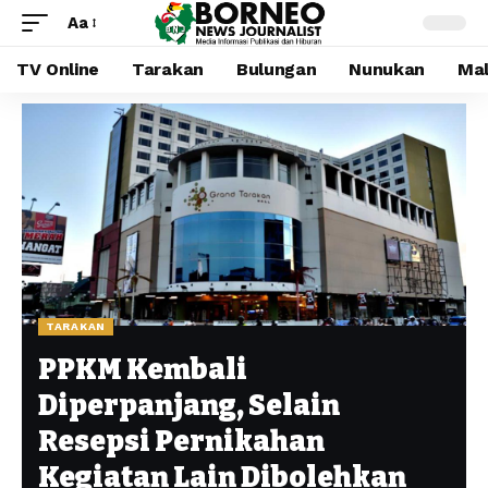
Aa
TV Online
Tarakan
Bulungan
Nunukan
Mal
TARAKAN
PPKM Kembali
Diperpanjang, Selain
Resepsi Pernikahan
Kegiatan Lain Dibolehkan