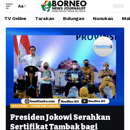
Aa
TV Online
Tarakan
Bulungan
Nunukan
Mal
KALTARA
PEMERINTAHAN
Presiden Jokowi Serahkan
Sertifikat Tambak bagi