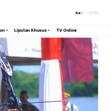
Aa
am
Liputan Khusus
TV Online