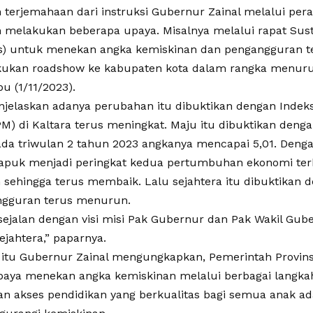
terjemahaan dari instruksi Gubernur Zainal melalui per
 melakukan beberapa upaya. Misalnya melalui rapat Sus
s) untuk menekan angka kemiskinan dan pengangguran t
lakukan roadshow ke kabupaten kota dalam rangka menurun
bu (1/11/2023).
njelaskan adanya perubahan itu dibuktikan dengan Ind
PM) di Kaltara terus meningkat. Maju itu dibuktikan den
da triwulan 2 tahun 2023 angkanya mencapai 5,01. Denga
dapuk menjadi peringkat kedua pertumbuhan ekonomi ter
 sehingga terus membaik. Lalu sejahtera itu dibuktikan 
ngguran terus menurun.
 sejalan dengan visi misi Pak Gubernur dan Pak Wakil Gub
jahtera,” paparnya.
itu Gubernur Zainal mengungkapkan, Pemerintah Provins
paya menekan angka kemiskinan melalui berbagai langkah
n akses pendidikan yang berkualitas bagi semua anak ad