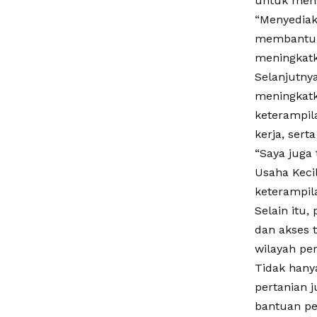
untuk meng
“Menyediak
membantu a
meningkatk
Selanjutny
meningkatk
keterampil
kerja, ser
“Saya juga
Usaha Keci
keterampila
Selain itu,
dan akses 
wilayah pe
Tidak hany
pertanian 
bantuan pe