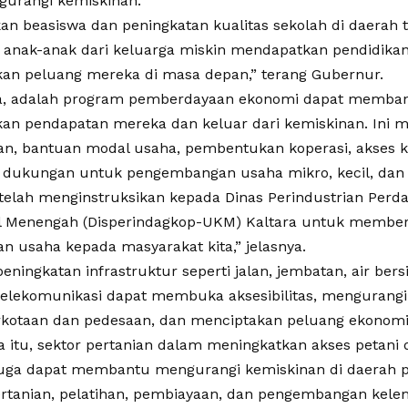
urangi kemiskinan.
an beasiswa dan peningkatan kualitas sekolah di daerah t
nak-anak dari keluarga miskin mendapatkan pendidikan
an peluang mereka di masa depan,” terang Gubernur.
a, adalah program pemberdayaan ekonomi dapat memban
an pendapatan mereka dan keluar dari kemiskinan. Ini me
an, bantuan modal usaha, pembentukan koperasi, akses k
ta dukungan untuk pengembangan usaha mikro, kecil, d
 telah menginstruksikan kepada Dinas Perindustrian Perd
l Menengah (Disperindagkop-UKM) Kaltara untuk membe
n usaha kepada masyarakat kita,” jelasnya.
 peningkatan infrastruktur seperti jalan, jembatan, air bersih
telekomunikasi dapat membuka aksesibilitas, mengurangi
rkotaan dan pedesaan, dan menciptakan peluang ekonomi
a itu, sektor pertanian dalam meningkatkan akses petani 
juga dapat membantu mengurangi kemiskinan di daerah 
rtanian, pelatihan, pembiayaan, dan pengembangan kel