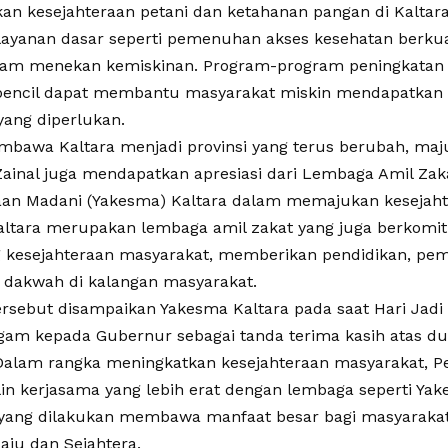
an kesejahteraan petani dan ketahanan pangan di Kaltara
ayanan dasar seperti pemenuhan akses kesehatan berkual
lam menekan kemiskinan. Program-program peningkatan fa
pencil dapat membantu masyarakat miskin mendapatkan
yang diperlukan.
bawa Kaltara menjadi provinsi yang terus berubah, maju
ainal juga mendapatkan apresiasi dari Lembaga Amil Zaka
aan Madani (Yakesma) Kaltara dalam memajukan kesejaht
ltara merupakan lembaga amil zakat yang juga berkomi
kesejahteraan masyarakat, memberikan pendidikan, pem
dakwah di kalangan masyarakat.
ersebut disampaikan Yakesma Kaltara pada saat Hari Jadi 
gam kepada Gubernur sebagai tanda terima kasih atas d
 Dalam rangka meningkatkan kesejahteraan masyarakat, P
lin kerjasama yang lebih erat dengan lembaga seperti Ya
yang dilakukan membawa manfaat besar bagi masyarakat
aju dan Sejahtera.