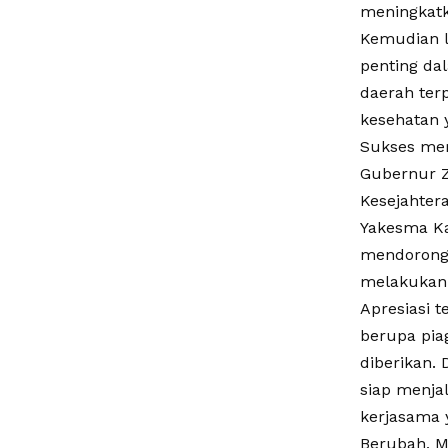
meningkatk
Kemudian l
penting da
daerah ter
kesehatan 
Sukses mem
Gubernur Z
Kesejahter
Yakesma Ka
mendorong 
melakukan 
Apresiasi t
berupa pia
diberikan.
siap menja
kerjasama 
Berubah, M