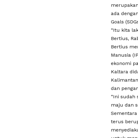
merupakan 
ada dengan
Goals (SDG
“Itu kita 
Bertius, Ra
Bertius me
Manusia (I
ekonomi pa
Kaltara di
Kalimantan
dan penga
“Ini sudah
maju dan se
Sementara 
terus beru
menyediaka