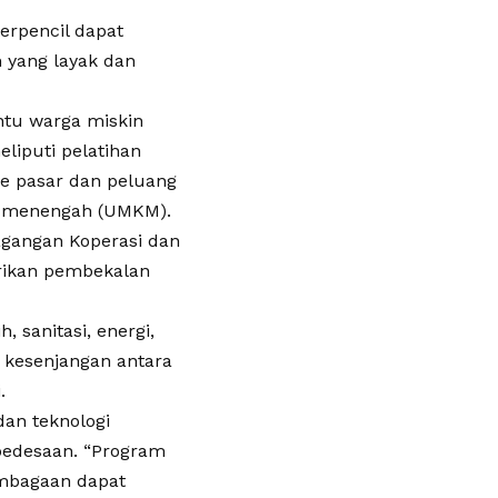
erpencil dapat
 yang layak dan
tu warga miskin
liputi pelatihan
e pasar dan peluang
an menengah (UMKM).
agangan Koperasi dan
rikan pembekalan
, sanitasi, energi,
 kesenjangan antara
.
dan teknologi
pedesaan. “Program
embagaan dapat