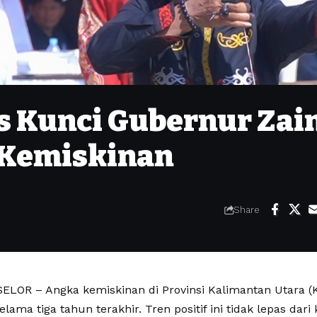
s Kunci Gubernur Zai
 Kemiskinan
Share
LOR – Angka kemiskinan di Provinsi Kalimantan Utara (K
ama tiga tahun terakhir. Tren positif ini tidak lepas da