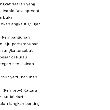
angkat daerah yang
tainable Deveopment
erbuka.
kan angka itu,” ujar
eks Pembangunan
gan laju pertumbuhan
n angka tersebut
besar di Pulau
dengan kemiskinan
ernur yaitu berubah
i (Pemprov) Kaltara
. Mulai dari
alah langkah penting