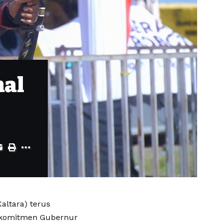
nal
altara) terus
ri komitmen Gubernur