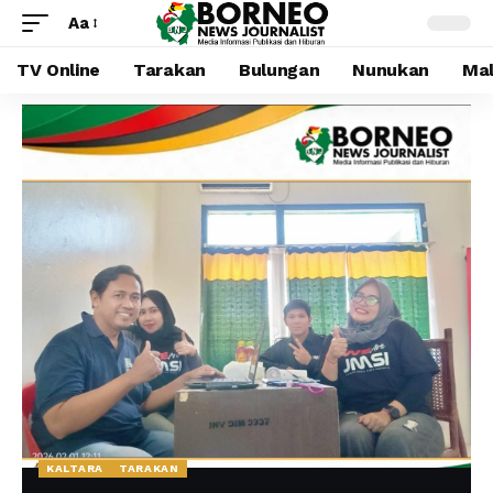
Aa
TV Online
Tarakan
Bulungan
Nunukan
Mal
KALTARA
TARAKAN