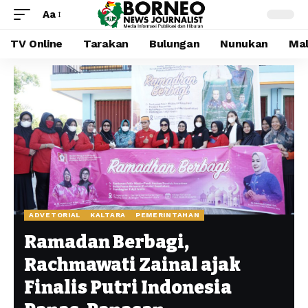
Aa
TV Online
Tarakan
Bulungan
Nunukan
Mal
ADVETORIAL
KALTARA
PEMERINTAHAN
Ramadan Berbagi,
Rachmawati Zainal ajak
Finalis Putri Indonesia