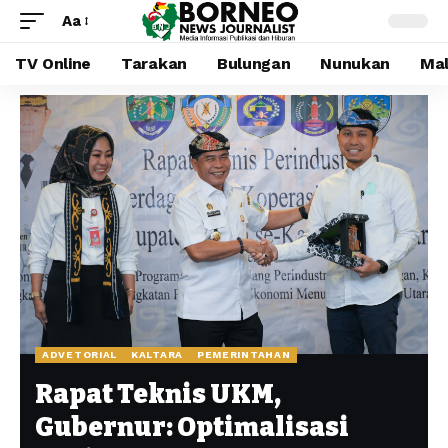
Aa
TV Online
Tarakan
Bulungan
Nunukan
Mal
ADVETORIAL
KALTARA
PEMERINTAHAN
Rapat Teknis UKM,
Gubernur: Optimalisasi