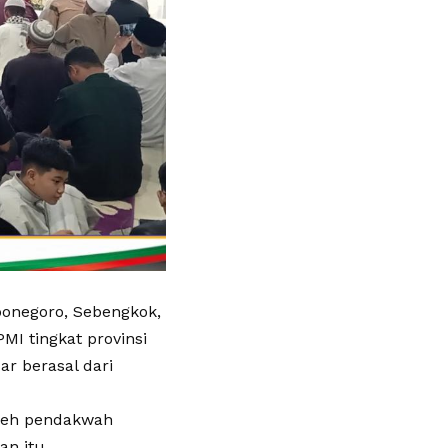
iponegoro, Sebengkok,
MI tingkat provinsi
ar berasal dari
oleh pendakwah
an itu