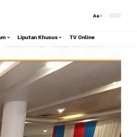
Aa
am
Liputan Khusus
TV Online