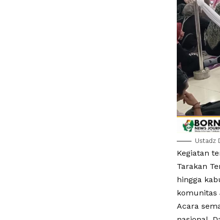
Ustadz 
Kegiatan t
Tarakan Ten
hingga kab
komunitas 
Acara sema
nasional, D