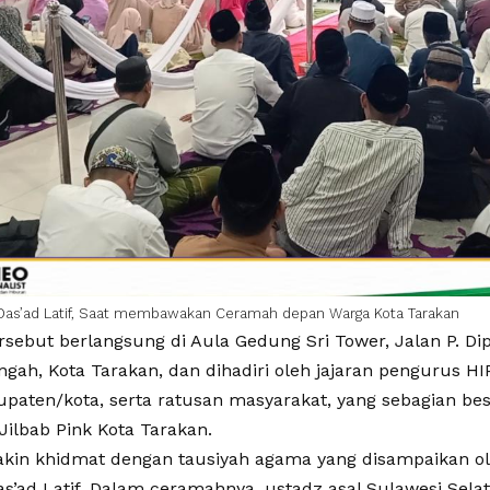
Das’ad Latif, Saat membawakan Ceramah depan Warga Kota Tarakan
ersebut berlangsung di Aula Gedung Sri Tower, Jalan P. D
gah, Kota Tarakan, dan dihadiri oleh jajaran pengurus HIP
upaten/kota, serta ratusan masyarakat, yang sebagian bes
Jilbab Pink Kota Tarakan.
kin khidmat dengan tausiyah agama yang disampaikan 
as’ad Latif. Dalam ceramahnya, ustadz asal Sulawesi Selat