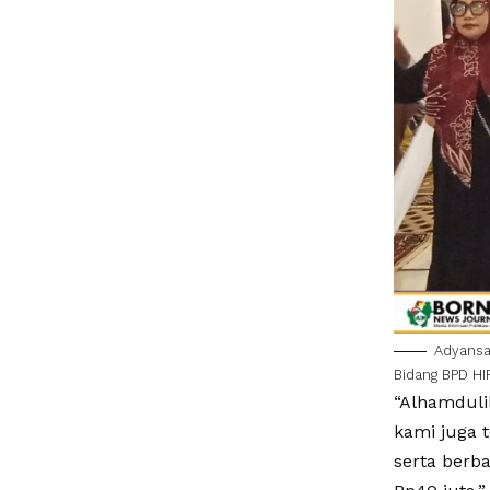
Adyansa
Bidang BPD HI
“Alhamdulil
kami juga 
serta berb