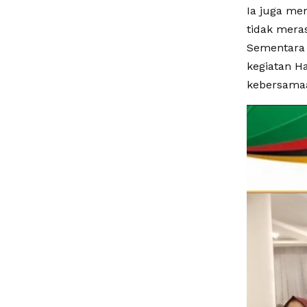
Ia juga me
tidak meras
Sementara 
kegiatan H
kebersamaa