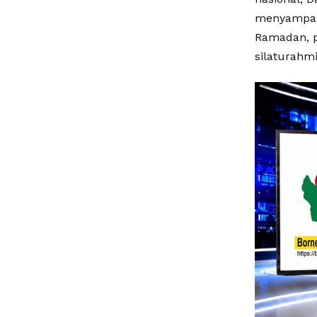
menyampaik
Ramadan, p
silaturahm