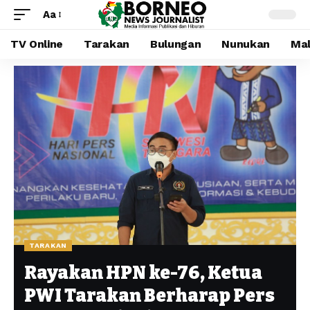
Aa
TV Online
Tarakan
Bulungan
Nunukan
Mal
TARAKAN
Rayakan HPN ke-76, Ketua
PWI Tarakan Berharap Pers