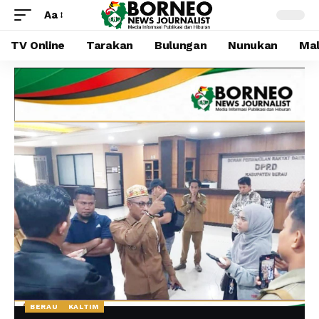
Aa
TV Online
Tarakan
Bulungan
Nunukan
Mal
BERAU
KALTIM