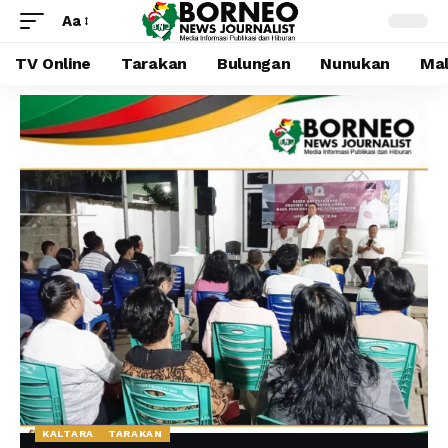
Aa
TV Online
Tarakan
Bulungan
Nunukan
Mal
KALTARA
TARAKAN