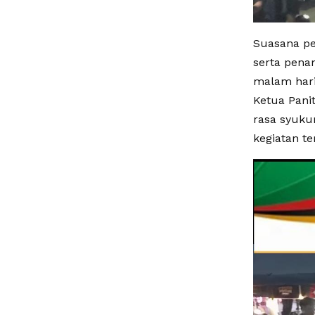
Suasana pe
serta pena
malam hari
Ketua Pani
rasa syuku
kegiatan te