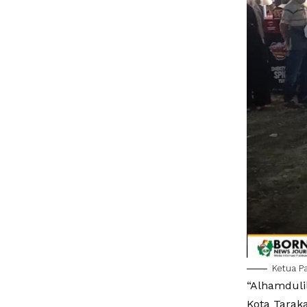
Ketua P
“Alhamduli
Kota Tarak