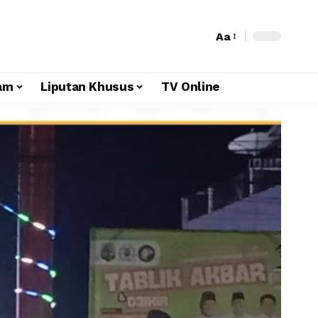
Aa
am
Liputan Khusus
TV Online