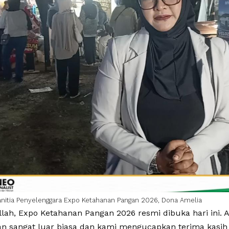
anitia Penyelenggara Expo Ketahanan Pangan 2026, Dona Amelia
llah, Expo Ketahanan Pangan 2026 resmi dibuka hari ini. 
an sangat luar biasa dan kami mengucapkan terima kasih