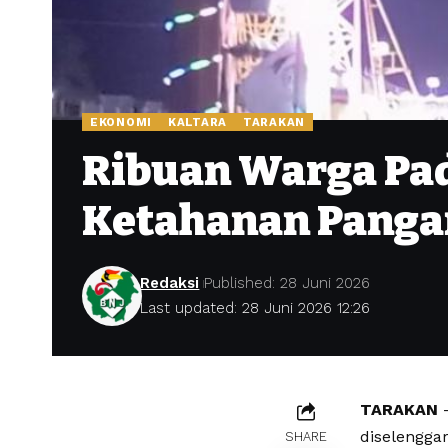
EKONOMI
KALTARA
TARAKAN
Ribuan Warga Pa
Ketahanan Pangan
Redaksi
Published: 28 Juni 2026
Last updated: 28 Juni 2026 12:26
TARAKAN
–
diselengga
SHARE