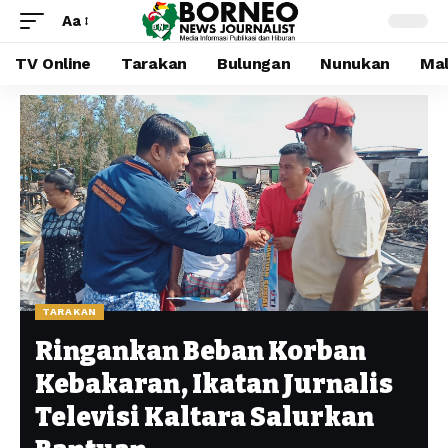
Aa
TV Online
Tarakan
Bulungan
Nunukan
Mal
TARAKAN
Ringankan Beban Korban
Kebakaran, Ikatan Jurnalis
Televisi Kaltara Salurkan