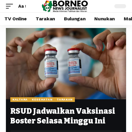
Aa
TV Online
Tarakan
Bulungan
Nunukan
Mal
KALTARA
KESEHATAN
TARAKAN
RSUD Jadwalkan Vaksinasi
Boster Selasa Minggu Ini