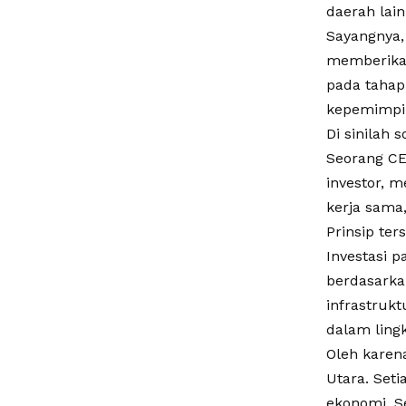
daerah lain
Sayangnya,
memberikan
pada tahap
kepemimpi
Di sinilah
Seorang CE
investor, 
kerja sama
Prinsip te
Investasi p
berdasarka
infrastrukt
dalam ling
Oleh karen
Utara. Set
ekonomi. S