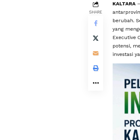
KALTARA
–
antarprovi
SHARE
berubah. S
yang menge
Executive 
potensi, m
investasi 