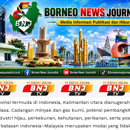
ovinsi termuda di Indonesia, Kalimantan Utara dianugera
iasa. Cadangan minyak dan gas bumi, potensi pembangkit l
ustri hijau, perkebunan, kehutanan, perikanan, serta posi
erbatasan Indonesia–Malaysia merupakan modal yang tidak