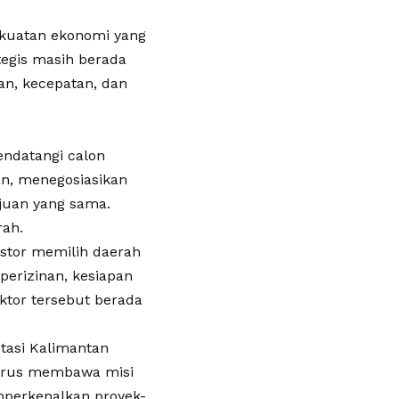
ekuatan ekonomi yang
egis masih berada
n, kecepatan, dan
endatangi calon
n, menegosiasikan
juan yang sama.
rah.
vestor memilih daerah
erizinan, kesiapan
aktor tersebut berada
tasi Kalimantan
harus membawa misi
mperkenalkan proyek-