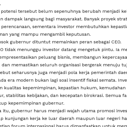
.
 potensi tersebut belum sepenuhnya berubah menjadi k
 dampak langsung bagi masyarakat. Banyak proyek strat
 perencanaan, sementara investor membutuhkan kepastia
nan yang mampu mengambil keputusan.
 sosok gubernur dituntut memainkan peran sebagai CEO.
O tidak menunggu investor datang mengetuk pintu. Ia m
mempresentasikan peluang bisnis, membangun kepercayaa
, dan memastikan seluruh organisasi bergerak menuju tu
rsebut seharusnya juga menjadi pola kerja pemerintah dae
ada era modern bukan lagi soal insentif fiskal semata. In
n kualitas kepemimpinan, kepastian hukum, kemudahan p
ur, stabilitas kebijakan, dan kecepatan birokrasi. Semua f
kup kepemimpinan gubernur.
a itu, gubernur harus menjadi wajah utama promosi inves
iap kunjungan kerja ke luar daerah maupun luar negeri 
etiap forum internasional harus dimanfaatkan untuk me