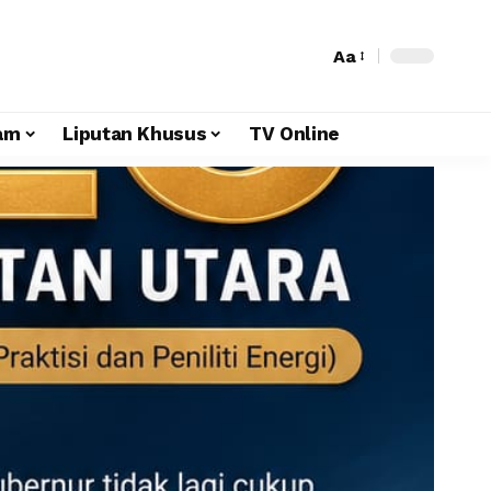
Aa
am
Liputan Khusus
TV Online