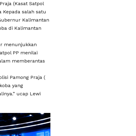
raja (Kasat Satpol
a Kepada salah satu
 Gubernur Kalimantan
ba di Kalimantan
ur menunjukkan
tpol PP menilai
 dalam memberantas
lisi Pamong Praja (
rkoba yang
linya.” ucap Lewi