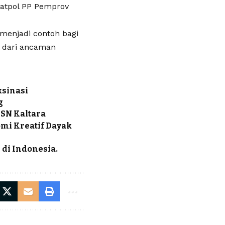
atpol PP Pemprov
menjadi contoh bagi
k dari ancaman
ksinasi
g
SN Kaltara
mi Kreatif Dayak
 di Indonesia.