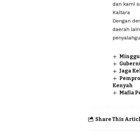
dan kami s
Kaltara
Dengan dem
daerah lai
penyalahgu
Minggu 
Gubernu
Jaga Ke
Pemprov
Kenyah
Mafia P
Share This Artic