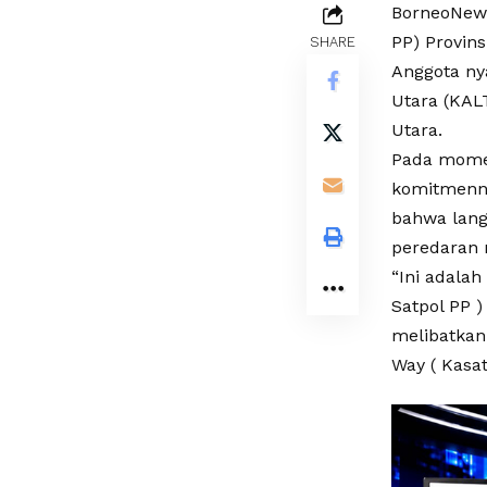
BorneoNewsJ
PP) Provin
SHARE
Anggota ny
Utara (KAL
Utara.
Pada momen
komitmenny
bahwa lang
peredaran 
“Ini adala
Satpol PP 
melibatkan 
Way ( Kasat