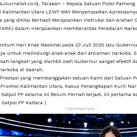
ournalist.co.id, Tarakan – Kepala Satuan Polisi Pamong P
si Kalimantan Utara LEWY WAY Menyampaikan Apresiasiny
a yang dinilai Berhasil Menjalankan Instruksi dan Arahan
TARA) dalam menjalankan memberantas Peredaran Narko
tum Hari Anak Nasional pada 23 Juli 2025 lalu Gubern
a untuk melindungi anak-anak dari ancaman narkoba. Sa
kah-langkah yang diambil oleh Gubernur sangat efektif
narkoba di daerah.
h Prestasi yang membanggakan satuan Kami dari Satuan Po
) Provinsi Kalimantan Utara, Kasus Penangkapan Kurir Na
Satpol PP selama ini Belum Pernah terjadi, ini pertama ka
 Satpol PP Kaltara )
- Advertisement -