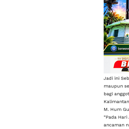
Jadi ini S
maupun sel
bagi anggo
Kalimantan 
M. Hum Gu
“Pada Hari
ancaman na