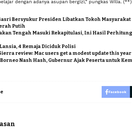
lajar dengan adanya asupan bergizi,” pungkas Wilia. (**)
asri Bersyukur Presiden Libatkan Tokoh Masyarakat
erah Putih
akan Tengah Masuki Rekapitulasi, Ini Hasil Perhitun
Lansia, 4 Remaja Diciduk Polisi
ierra review: Mac users get a modest update this year
Borneo Nash Hash, Gubernur Ajak Peserta untuk Kem
le
Facebook
r
lasan