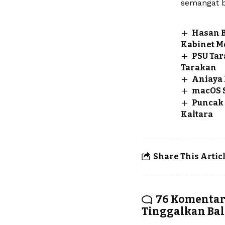
semangat be
Hasan B
Kabinet M
PSU Tar
Tarakan
Aniaya 
macOS S
Puncak 
Kaltara
Share This Artic
76 Komenta
Tinggalkan Ba