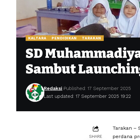
KALTARA
PENDIDIKAN
TARAKAN
SD Muhammadiyah
Sambut Launchin
Redaksi
Published: 17 September 2025
Last updated: 17 September 2025 19:22
Tarakan – 
perdana pr
SHARE