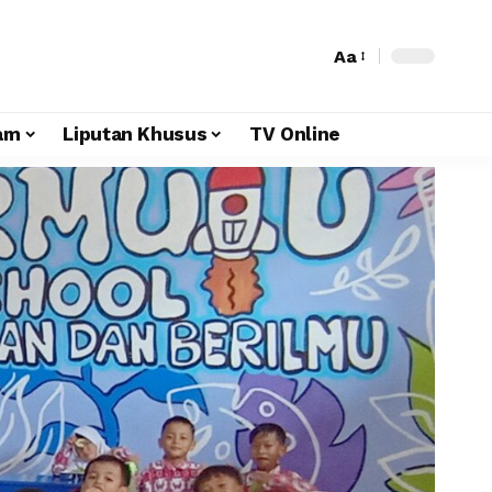
Aa
am
Liputan Khusus
TV Online