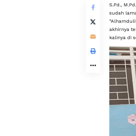
S.Pd., M.P
sudah lama
“Alhamduli
akhirnya te
kalinya di s