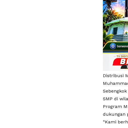
Distribusi 
Muhammadiy
Sebengkok 
SMP di wil
Program MB
dukungan p
“Kami berh