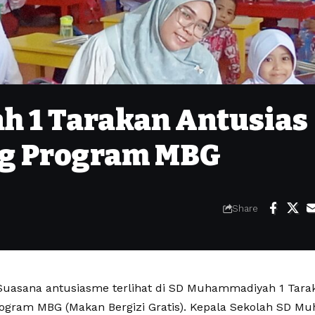
 1 Tarakan Antusias
g Program MBG
Share
Suasana antusiasme terlihat di SD Muhammadiyah 1 Tara
ogram MBG (Makan Bergizi Gratis). Kepala Sekolah SD Mu