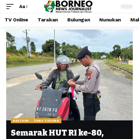
Aa
TV Online
Tarakan
Bulungan
Nunukan
Mal
KALTARA
TANA TIDUNG
Semarak HUT RI ke-80,