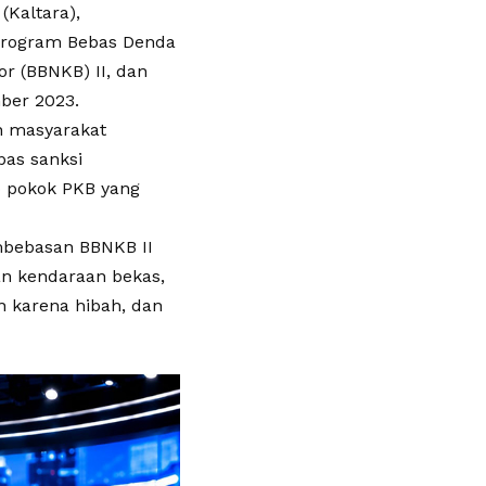
Kaltara),
 program Bebas Denda
r (BBNKB) II, dan
ber 2023.
n masyarakat
as sanksi
p pokok PKB yang
embebasan BBNKB II
an kendaraan bekas,
n karena hibah, dan