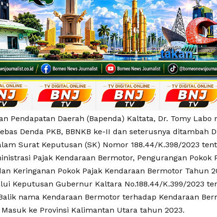
an Pendapatan Daerah (Bapenda) Kaltata, Dr. Tomy Labo
Bebas Denda PKB, BBNKB ke-II dan seterusnya ditambah Di
alam Surat Keputusan (SK) Nomor 188.44/K.398/2023 te
inistrasi Pajak Kendaraan Bermotor, Pengurangan Pokok 
dan Keringanan Pokok Pajak Kendaraan Bermotor Tahun 2
alui Keputusan Gubernur Kaltara No.188.44/K.399/2023 
Balik nama Kendaraan Bermotor terhadap Kendaraan Berm
 Masuk ke Provinsi Kalimantan Utara tahun 2023.