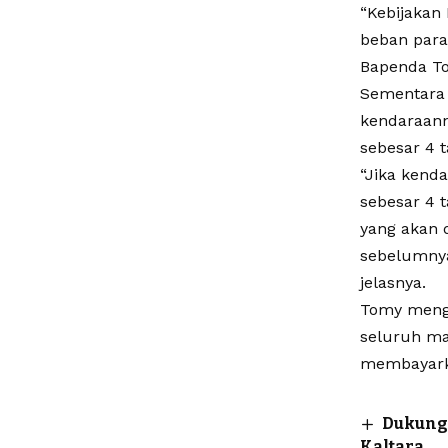
“Kebijakan
beban para
Bapenda To
Sementara 
kendaraann
sebesar 4 
“Jika kend
sebesar 4 
yang akan 
sebelumnya
jelasnya.
Tomy menga
seluruh m
membayarka
Dukung
Kaltara