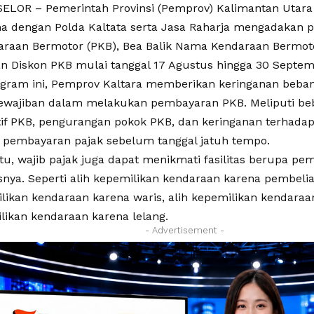
LOR – Pemerintah Provinsi (Pemprov) Kalimantan Utara (
a dengan Polda Kaltata serta Jasa Raharja mengadakan
araan Bermotor (PKB), Bea Balik Nama Kendaraan Bermoto
 Diskon PKB mulai tanggal 17 Agustus hingga 30 Septem
ogram ini, Pemprov Kaltara memberikan keringanan beba
ewajiban dalam melakukan pembayaran PKB. Meliputi beb
tif PKB, pengurangan pokok PKB, dan keringanan terhada
pembayaran pajak sebelum tanggal jatuh tempo.
itu, wajib pajak juga dapat menikmati fasilitas berupa p
snya. Seperti alih kepemilikan kendaraan karena pembeli
ilikan kendaraan karena waris, alih kepemilikan kendaraa
likan kendaraan karena lelang.
- Advertisement -