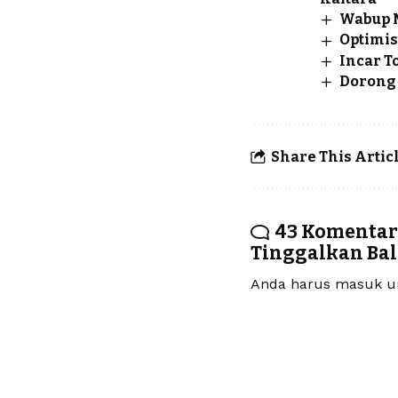
Wabup M
Optimis
Incar T
Dorong 
Share This Artic
43 Komentar
Tinggalkan Ba
Anda harus
masuk
un