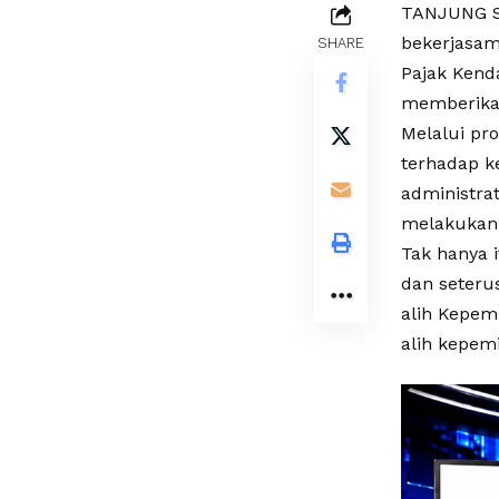
TANJUNG SE
bekerjasam
SHARE
Pajak Kend
memberikan
Melalui pr
terhadap k
administra
melakukan 
Tak hanya 
dan seteru
alih Kepem
alih kepemi