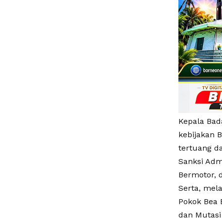
Kepala Bad
kebijakan 
tertuang d
Sanksi Adm
Bermotor, 
Serta, mel
Pokok Bea 
dan Mutasi