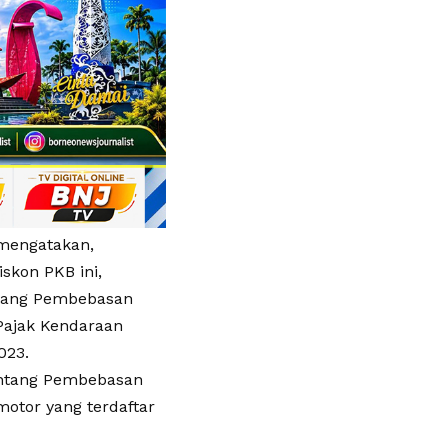
 mengatakan,
skon PKB ini,
ntang Pembebasan
Pajak Kendaraan
023.
tentang Pembebasan
otor yang terdaftar