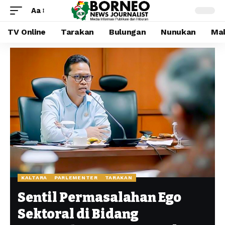
Aa
TV Online
Tarakan
Bulungan
Nunukan
Mal
KALTARA
PARLEMENTER
TARAKAN
Sentil Permasalahan Ego
Sektoral di Bidang