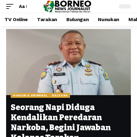
Aa
TV Online
Tarakan
Bulungan
Nunukan
Mal
HUKUM & KRIMINAL
KALTARA
Seorang Napi Diduga
Kendalikan Peredaran
Narkoba, Begini Jawaban