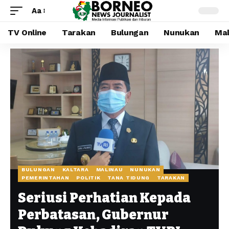
Aa
TV Online
Tarakan
Bulungan
Nunukan
Mal
BULUNGAN
KALTARA
MALINAU
NUNUKAN
PEMERINTAHAN
POLITIK
TANA TIDUNG
TARAKAN
Seriusi Perhatian Kepada
Perbatasan, Gubernur