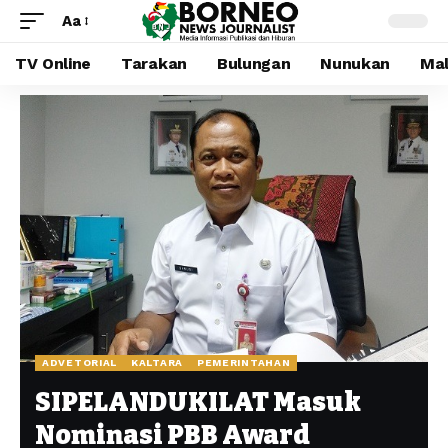
Aa
TV Online
Tarakan
Bulungan
Nunukan
Mal
ADVETORIAL
KALTARA
PEMERINTAHAN
SIPELANDUKILAT Masuk
Nominasi PBB Award