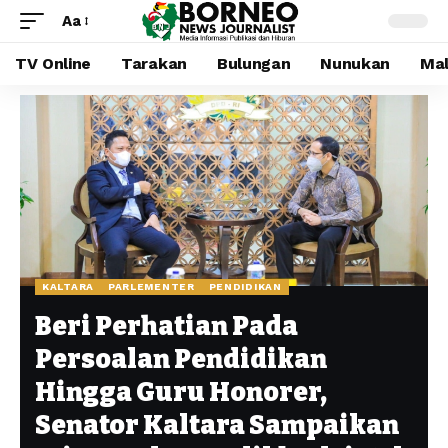
Aa
TV Online
Tarakan
Bulungan
Nunukan
Mal
KALTARA
PARLEMENTER
PENDIDIKAN
Beri Perhatian Pada
Persoalan Pendidikan
Hingga Guru Honorer,
Senator Kaltara Sampaikan