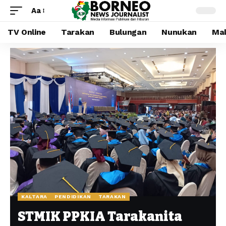
Aa
TV Online
Tarakan
Bulungan
Nunukan
Mal
KALTARA
PENDIDIKAN
TARAKAN
STMIK PPKIA Tarakanita