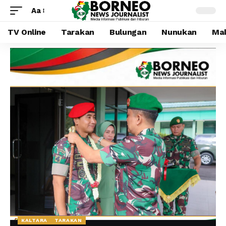
Aa
TV Online
Tarakan
Bulungan
Nunukan
Mal
KALTARA
TARAKAN