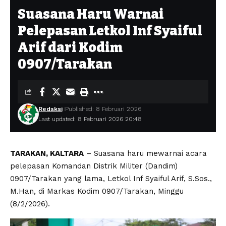
Suasana Haru Warnai
Pelepasan Letkol Inf Syaiful
Arif dari Kodim
0907/Tarakan
Redaksi
Published: 8 Februari 2026
Last updated: 8 Februari 2026 20:48
TARAKAN, KALTARA
– Suasana haru mewarnai acara
pelepasan Komandan Distrik Militer (Dandim)
0907/Tarakan yang lama, Letkol Inf Syaiful Arif, S.Sos.,
M.Han, di Markas Kodim 0907/Tarakan, Minggu
(8/2/2026).