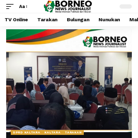
Aa
TV Online
Tarakan
Bulungan
Nunukan
Mal
DPRD KALTARA
KALTARA
TARAKAN