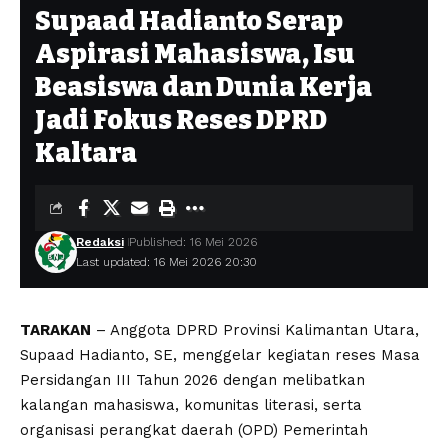
Supaad Hadianto Serap
Aspirasi Mahasiswa, Isu
Beasiswa dan Dunia Kerja
Jadi Fokus Reses DPRD
Kaltara
Redaksi
Published: 16 Mei 2026
Last updated: 16 Mei 2026 20:30
TARAKAN
– Anggota DPRD Provinsi Kalimantan Utara,
Supaad Hadianto, SE, menggelar kegiatan reses Masa
Persidangan III Tahun 2026 dengan melibatkan
kalangan mahasiswa, komunitas literasi, serta
organisasi perangkat daerah (OPD) Pemerintah