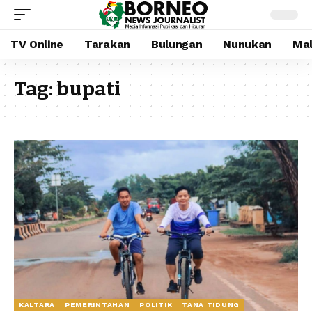
TV Online
Tarakan
Bulungan
Nunukan
Mal
Tag:
bupati
KALTARA
PEMERINTAHAN
POLITIK
TANA TIDUNG