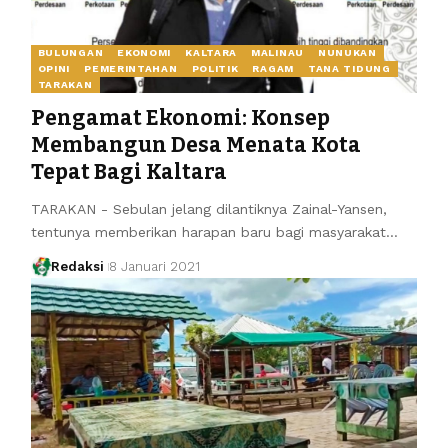
BULUNGAN
EKONOMI
KALTARA
MALINAU
NUNUKAN
OPINI
PEMERINTAHAN
POLITIK
RAGAM
TANA TIDUNG
TARAKAN
Pengamat Ekonomi: Konsep
Membangun Desa Menata Kota
Tepat Bagi Kaltara
TARAKAN - Sebulan jelang dilantiknya Zainal-Yansen,
tentunya memberikan harapan baru bagi masyarakat…
Redaksi
8 Januari 2021