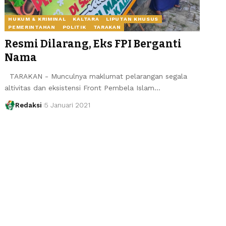
HUKUM & KRIMINAL
KALTARA
LIPUTAN KHUSUS
PEMERINTAHAN
POLITIK
TARAKAN
Resmi Dilarang, Eks FPI Berganti
Nama
TARAKAN - Munculnya maklumat pelarangan segala
altivitas dan eksistensi Front Pembela Islam…
Redaksi
5 Januari 2021