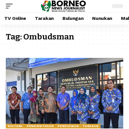
TV Online
Tarakan
Bulungan
Nunukan
Mal
Tag:
Ombudsman
KALTARA
PEMERINTAHAN
PENDIDIKAN
TARAKAN