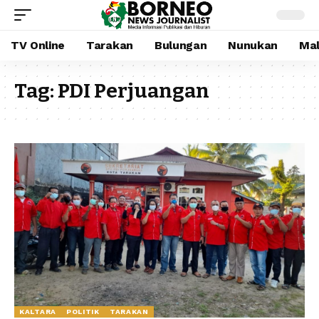
TV Online
Tarakan
Bulungan
Nunukan
Mal
Tag:
PDI Perjuangan
KALTARA
POLITIK
TARAKAN