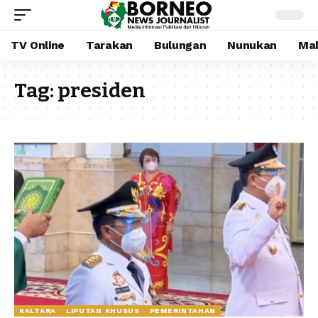
TV Online
Tarakan
Bulungan
Nunukan
Mal
Tag:
presiden
KALTARA
LIPUTAN KHUSUS
PEMERINTAHAN