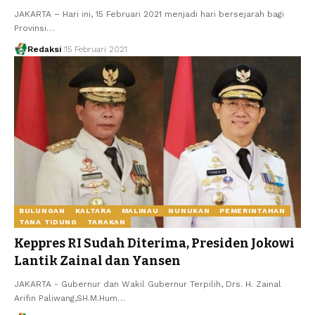
JAKARTA – Hari ini, 15 Februari 2021 menjadi hari bersejarah bagi
Provinsi…
Redaksi
15 Februari 2021
BULUNGAN
KALTARA
MALINAU
NUNUKAN
PEMERINTAHAN
TANA TIDUNG
TARAKAN
Keppres RI Sudah Diterima, Presiden Jokowi
Lantik Zainal dan Yansen
JAKARTA - Gubernur dan Wakil Gubernur Terpilih, Drs. H. Zainal
Arifin Paliwang,SH.M.Hum…