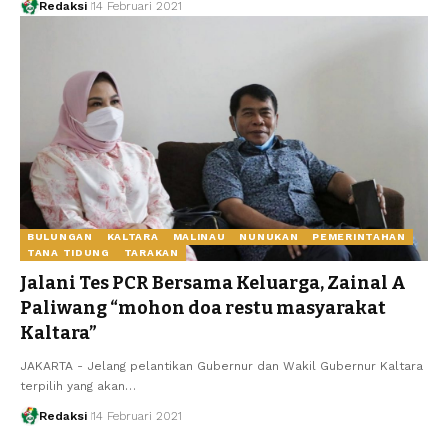
Redaksi
14 Februari 2021
BULUNGAN
KALTARA
MALINAU
NUNUKAN
PEMERINTAHAN
TANA TIDUNG
TARAKAN
Jalani Tes PCR Bersama Keluarga, Zainal A
Paliwang “mohon doa restu masyarakat
Kaltara”
JAKARTA - Jelang pelantikan Gubernur dan Wakil Gubernur Kaltara
terpilih yang akan…
Redaksi
14 Februari 2021