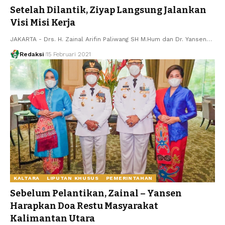
Setelah Dilantik, Ziyap Langsung Jalankan
Visi Misi Kerja
JAKARTA - Drs. H. Zainal Arifin Paliwang SH M.Hum dan Dr. Yansen…
Redaksi
15 Februari 2021
KALTARA
LIPUTAN KHUSUS
PEMERINTAHAN
Sebelum Pelantikan, Zainal – Yansen
Harapkan Doa Restu Masyarakat
Kalimantan Utara