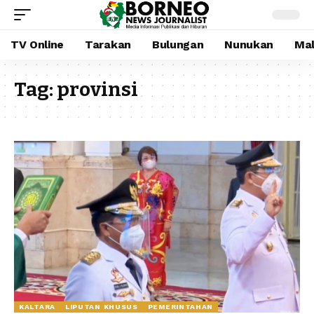
TV Online
Tarakan
Bulungan
Nunukan
Mal
Tag:
provinsi
KALTARA
LIPUTAN KHUSUS
PEMERINTAHAN