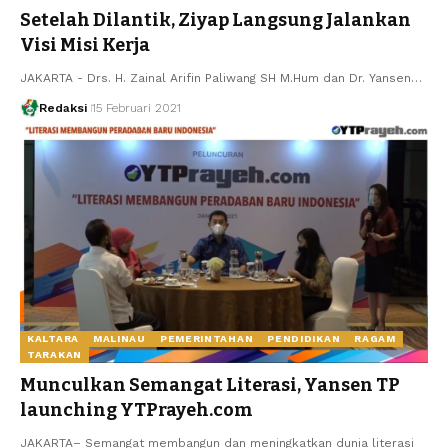
Setelah Dilantik, Ziyap Langsung Jalankan
Visi Misi Kerja
JAKARTA - Drs. H. Zainal Arifin Paliwang SH M.Hum dan Dr. Yansen…
Redaksi
15 Februari 2021
KALTARA
MALINAU
PEMERINTAHAN
PENDIDIKAN
RAGAM
TARAKAN
Munculkan Semangat Literasi, Yansen TP
launching YTPrayeh.com
JAKARTA– Semangat membangun dan meningkatkan dunia literasi