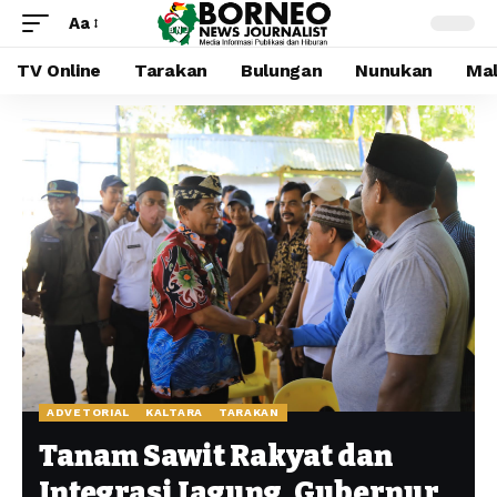
Aa
TV Online
Tarakan
Bulungan
Nunukan
Mal
ADVETORIAL
KALTARA
TARAKAN
Tanam Sawit Rakyat dan
Integrasi Jagung, Gubernur