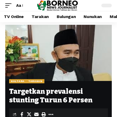
Aa
TV Online
Tarakan
Bulungan
Nunukan
Mal
KALTARA
TARAKAN
Targetkan prevalensi
stunting Turun 6 Persen