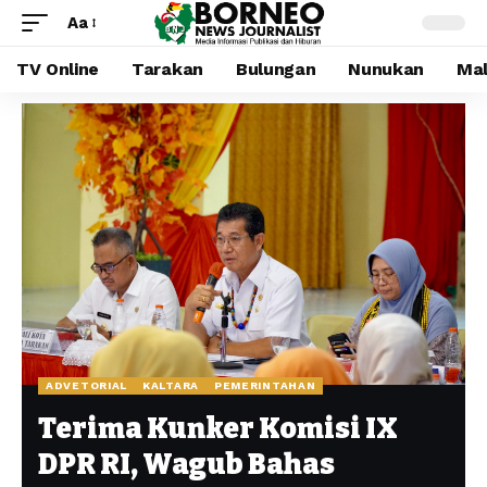
Aa
TV Online
Tarakan
Bulungan
Nunukan
Mal
ADVETORIAL
KALTARA
PEMERINTAHAN
Terima Kunker Komisi IX
DPR RI, Wagub Bahas